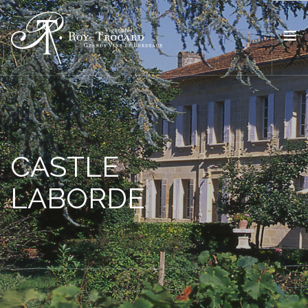
ACCUEIL
L’ESPRIT ROY TROCARD
NOS VINS
CASTLE
BOUTIQUE
LABORDE
OÙ TROUVER NOS VINS ?
ACTUALITÉS
CONTACT
FR
EN