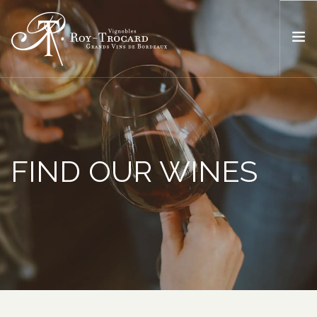
ACCUEIL
L’ESPRIT ROY TROCARD
NOS VINS
FIND OUR WINES
BOUTIQUE
OÙ TROUVER NOS VINS ?
ACTUALITÉS
CONTACT
FR
EN