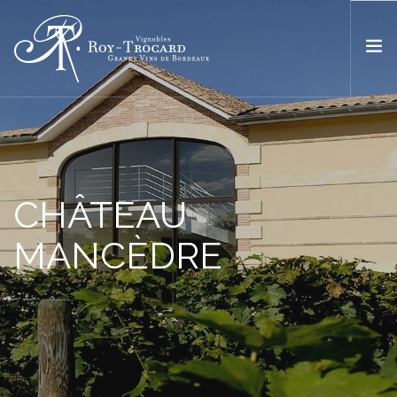
ACCUEIL
L’ESPRIT ROY TROCARD
NOS VINS
CHÂTEAU
BOUTIQUE
MANCÈDRE
OÙ TROUVER NOS VINS ?
ACTUALITÉS
CONTACT
FR
EN