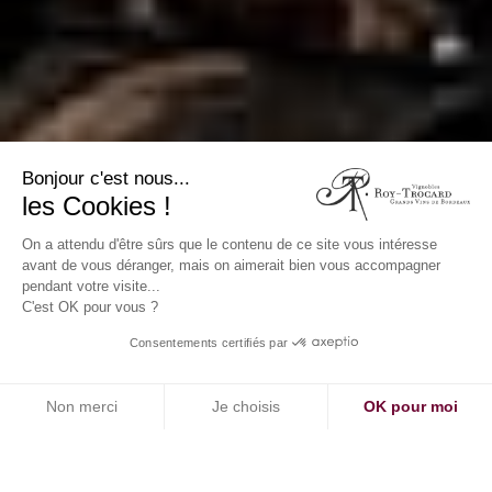
Bonjour c'est nous...
les Cookies !
On a attendu d'être sûrs que le contenu de ce site vous intéresse
avant de vous déranger, mais on aimerait bien vous accompagner
pendant votre visite...
C'est OK pour vous ?
Consentements certifiés par
Non merci
Je choisis
OK pour moi
AXEPTIO CONSENT
Plateforme de Gestion du Consentement : Personnalisez vos Options