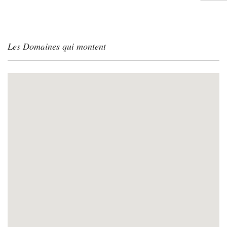
Les Domaines qui montent
ACCUEIL
L’ESPRIT ROY TROCARD
NOS VINS
BOUTIQUE
OÙ TROUVER NOS VINS ?
ACTUALITÉS
CONTACT
SHOPPING CART