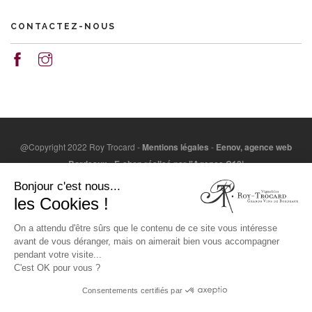
CONTACTEZ-NOUS
@Copyright 2022 Roy Trocard -
Mentions légales
-
Eenov, agence web
Bordeaux
-
E-shop réalisé par l'Agence C10i
L'abus d'alcool est dangereux pour la santé. A consommer
Bonjour c'est nous...
avec modération. / Alcohol abuse is dangerous for health.
les Cookies !
Consume with moderation.
On a attendu d'être sûrs que le contenu de ce site vous intéresse
LA CONSOMMATION D’ALCOOL EST VIVEMENT DÉCONSEILLÉE AUX
avant de vous déranger, mais on aimerait bien vous accompagner
FEMMES ENCEINTES. LA VENTE D'ALCOOL À DES MINEURS DE MOINS
pendant votre visite...
DE 18 ANS EST INTERDITE.
C'est OK pour vous ?
EN ACCÉDANT À NOS OFFRES, VOUS DÉCLAREZ AVOIR 18 ANS
Consentements certifiés par
RÉVOLUS.