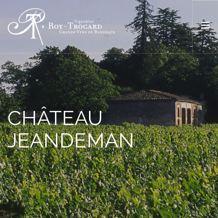
ACCUEIL
L’ESPRIT ROY TROCARD
NOS VINS
CHÂTEAU
BOUTIQUE
JEANDEMAN
OÙ TROUVER NOS VINS ?
ACTUALITÉS
CONTACT
FR
EN