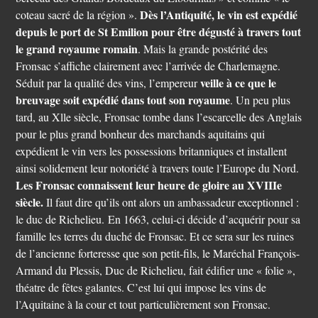
Dès l’Antiquité, le vin est expédié
coteau sacré de la région ».
depuis le port de St Emilion pour être dégusté à travers tout
le grand royaume romain
. Mais la grande postérité des
Fronsac s’affiche clairement avec l’arrivée de Charlemagne.
veille à ce que le
Séduit par la qualité des vins, l’empereur
breuvage soit expédié dans tout son royaume
. Un peu plus
tard, au Xlle siècle, Fronsac tombe dans l’escarcelle des Anglais
pour le plus grand bonheur des marchands aquitains qui
expédient le vin vers les possessions britanniques et installent
ainsi solidement leur notoriété à travers toute l’Europe du Nord.
Les Fronsac connaissent leur heure de gloire au XVIIIe
siècle.
Il faut dire qu’ils ont alors un ambassadeur exceptionnel :
le duc de Richelieu.
En 1663, celui-ci décide d’acquérir pour sa
famille les terres du duché de Fronsac. Et ce sera sur les ruines
de l’ancienne forteresse que son petit-fils, le Maréchal François-
Armand du Plessis, Duc de Richelieu, fait édifier une « folie »,
théatre de fêtes galantes. C’est lui qui impose les vins de
l’Aquitaine à la cour et tout particulièrement son Fronsac.