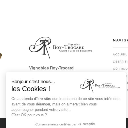
NAVIG
ACCUEIL
L’ESPRIT
Vignobles Roy-Trocard
OÙ TROU
Château Jeandeman
ACTUALI
33 126 Fronsac
Bonjour c'est nous...
CONTAC
les Cookies !
Tél
+33 (0)5 57 74 30 52
CONDITI
Fax +33 (0)5 57 74 39 96
On a attendu d'être sûrs que le contenu de ce site vous intéresse
avant de vous déranger, mais on aimerait bien vous
accompagner pendant votre visite...
C'est OK pour vous ?
Consentements certifiés par