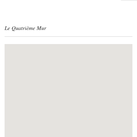
Le Quatrième Mur
ACCUEIL
L’ESPRIT ROY TROCARD
NOS VINS
BOUTIQUE
OÙ TROUVER NOS VINS ?
ACTUALITÉS
CONTACT
SHOPPING CART