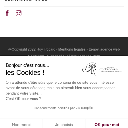
@Copyright 2022 Roy Trocard -
Mentions légales
-
Eenov, agence web
Bordeaux
-
E-shop réalisé par l'Agence C10i
L'abus d'alcool est dangereux pour la santé. A consommer
Bonjour c'est nous...
avec modération. / Alcohol abuse is dangerous for health.
les Cookies !
Consume with moderation.
On a attendu d'être sûrs que le contenu de ce site vous intéresse
LA CONSOMMATION D’ALCOOL EST VIVEMENT DÉCONSEILLÉE AUX
avant de vous déranger, mais on aimerait bien vous accompagner
FEMMES ENCEINTES. LA VENTE D'ALCOOL À DES MINEURS DE MOINS
pendant votre visite...
DE 18 ANS EST INTERDITE.
C'est OK pour vous ?
EN ACCÉDANT À NOS OFFRES, VOUS DÉCLAREZ AVOIR 18 ANS
Consentements certifiés par
RÉVOLUS.
TOP
Non merci
Je choisis
OK pour moi