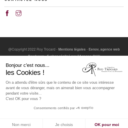
@Copyright 2022 Roy Trocard -
Mentions légales
-
Eenov, agence web
Bordeaux
-
E-shop réalisé par l'Agence C10i
L'abus d'alcool est dangereux pour la santé. A consommer
Bonjour c'est nous...
avec modération. / Alcohol abuse is dangerous for health.
les Cookies !
Consume with moderation.
On a attendu d'être sûrs que le contenu de ce site vous intéresse
LA CONSOMMATION D’ALCOOL EST VIVEMENT DÉCONSEILLÉE AUX
avant de vous déranger, mais on aimerait bien vous accompagner
FEMMES ENCEINTES. LA VENTE D'ALCOOL À DES MINEURS DE MOINS
pendant votre visite...
DE 18 ANS EST INTERDITE.
C'est OK pour vous ?
EN ACCÉDANT À NOS OFFRES, VOUS DÉCLAREZ AVOIR 18 ANS
Consentements certifiés par
RÉVOLUS.
TOP
Non merci
Je choisis
OK pour moi