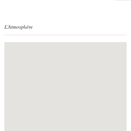
L’Atmosphère
ACCUEIL
L’ESPRIT ROY TROCARD
NOS VINS
BOUTIQUE
OÙ TROUVER NOS VINS ?
ACTUALITÉS
CONTACT
SHOPPING CART