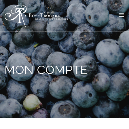
ACCUEIL
L’ESPRIT ROY TROCARD
NOS VINS
MON COMPTE
BOUTIQUE
OÙ TROUVER NOS VINS ?
ACTUALITÉS
CONTACT
FR