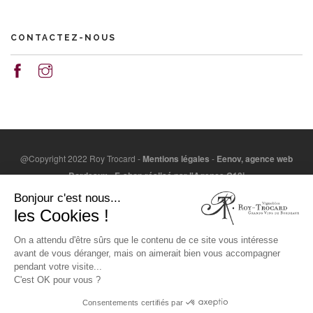
CONTACTEZ-NOUS
@Copyright 2022 Roy Trocard -
Mentions légales
-
Eenov, agence web
Bordeaux
-
E-shop réalisé par l'Agence C10i
L'abus d'alcool est dangereux pour la santé. A consommer
Bonjour c'est nous...
avec modération. / Alcohol abuse is dangerous for health.
les Cookies !
Consume with moderation.
On a attendu d'être sûrs que le contenu de ce site vous intéresse
LA CONSOMMATION D’ALCOOL EST VIVEMENT DÉCONSEILLÉE AUX
avant de vous déranger, mais on aimerait bien vous accompagner
FEMMES ENCEINTES. LA VENTE D'ALCOOL À DES MINEURS DE MOINS
pendant votre visite...
DE 18 ANS EST INTERDITE.
C'est OK pour vous ?
EN ACCÉDANT À NOS OFFRES, VOUS DÉCLAREZ AVOIR 18 ANS
Consentements certifiés par
RÉVOLUS.